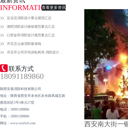
最新资讯
INFORMATION
查看更多资讯
足浴店消防设计要点规范汇总
酒吧消防设计验收规范要点汇总
口腔诊所消防设计规范要点汇总
开店怎么做消防最省钱
开店开公司开培训机构等 消防设计备案手续流程
联系方式
18091189860
陕西安盾消防科技有限公司
地址：陕西省西安市未央区未央路凤城五路
赛高街区3号3单元27层
电话：18091189860
手机：18091189860
西安南大街一
网址：www.sxxfwb.com