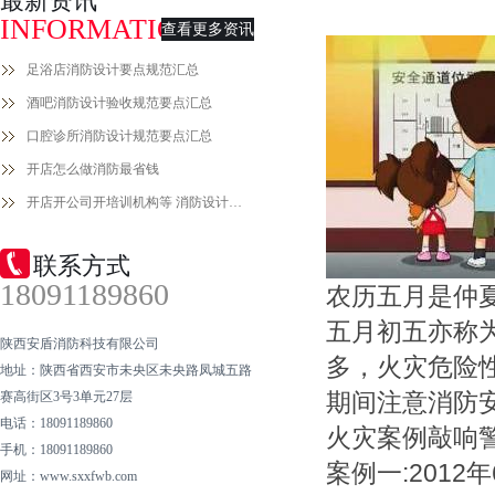
最新资讯
INFORMATION
查看更多资讯
足浴店消防设计要点规范汇总
酒吧消防设计验收规范要点汇总
口腔诊所消防设计规范要点汇总
开店怎么做消防最省钱
开店开公司开培训机构等 消防设计备案手续流程
联系方式
18091189860
农历五月是仲
五月初五亦称
陕西安盾消防科技有限公司
多，火灾危险
地址：陕西省西安市未央区未央路凤城五路
期间注意消防
赛高街区3号3单元27层
电话：18091189860
火灾案例敲响
手机：18091189860
案例一:201
网址：www.sxxfwb.com