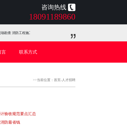
咨询热线
18091189860
场勘查 消防工程施工 消防检测验收 消防手续办理
留言
联系方式
>>当前位置：
首页
-
人才招聘
设计验收规范要点汇总
做消防最省钱