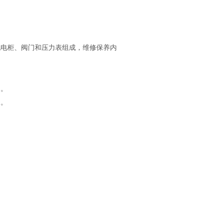
电柜、阀门和压力表组成，维修保养内
常。
测。