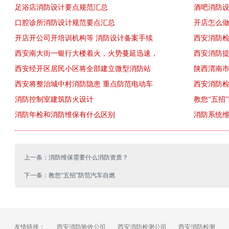
足浴店消防设计要点规范汇总
酒吧消防
口腔诊所消防设计规范要点汇总
开店怎么
开店开公司开培训机构等 消防设计备案手续
西安消防
西安南大街一银行大楼着火，火势蔓延迅速，
西安消防
西安经开区居民小区将全部建立微型消防站
陕西渭南
西安将整治城中村消防隐患 重点防范电动车
西安消防
消防控制室建筑防火设计
教您“五招
消防年检和消防维保有什么区别
消防系统
上一条：消防维保需要什么消防资质？
下一条：教您“五招”防范汽车自燃
友情链接：
西安消防验收公司
西安消防检测公司
西安消防检测