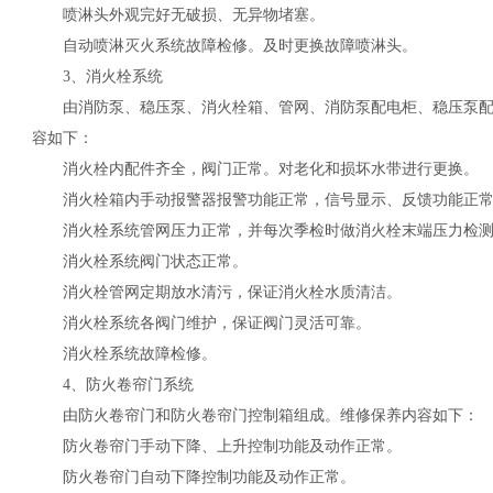
喷淋头外观完好无破损、无异物堵塞。
自动喷淋灭火系统故障检修。及时更换故障喷淋头。
3、消火栓系统
由消防泵、稳压泵、消火栓箱、管网、消防泵配电柜、稳压泵配
容如下：
消火栓内配件齐全，阀门正常。对老化和损坏水带进行更换。
消火栓箱内手动报警器报警功能正常，信号显示、反馈功能正
消火栓系统管网压力正常，并每次季检时做消火栓末端压力检
消火栓系统阀门状态正常。
消火栓管网定期放水清污，保证消火栓水质清洁。
消火栓系统各阀门维护，保证阀门灵活可靠。
消火栓系统故障检修。
4、防火卷帘门系统
由防火卷帘门和防火卷帘门控制箱组成。维修保养内容如下：
防火卷帘门手动下降、上升控制功能及动作正常。
防火卷帘门自动下降控制功能及动作正常。